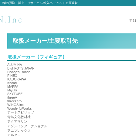
・斡旋/買取・販売・リサイクル/輸入出/イベント企画運営
〒1
取扱メーカー/主要取引先
取扱メーカー【フィギュア】
ALUMINA
Bfull FOTS JAPAN
Bishop’s Rondo
F:NEX
KADOKAWA
Knead
MAPPA
Miyuki
SKYTUBE
threeA
threezero
WINGS inc.
WonderfulWorks
アートスピリッツ
青島文化教材社
アクアマリン
アゾンインターナショナル
アニプレックス
アルター