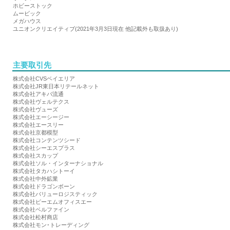
ホビーストック
ムービック
メガハウス
ユニオンクリエイティブ(2021年3月3日現在 他記載外も取扱あり)
主要取引先
株式会社CVSベイエリア
株式会社JR東日本リテールネット
株式会社アキバ流通
株式会社ヴェルテクス
株式会社ヴューズ
株式会社エーシージー
株式会社エースリー
株式会社京都模型
株式会社コンテンツシード
株式会社シーエスプラス
株式会社スカップ
株式会社ソル・インターナショナル
株式会社タカハシトーイ
株式会社中外鉱業
株式会社ドラゴンボーン
株式会社バリューロジスティック
株式会社ピーエムオフィスエー
株式会社ベルファイン
株式会社松村商店
株式会社モン･トレーディング