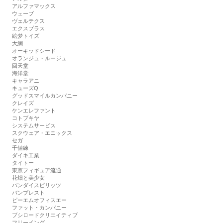
アルファマックス
ウェーブ
ヴェルテクス
エクスプラス
絵梦トイズ
大網
オーキッドシード
オランジュ・ルージュ
回天堂
海洋堂
キャラアニ
キューズQ
グッドスマイルカンパニー
クレイズ
ケンエレファント
コトブキヤ
システムサービス
スクウェア・エニックス
セガ
千値練
ダイキ工業
タイトー
東京フィギュア流通
花畑と美少女
バンダイスピリッツ
バンプレスト
ピーエムオフィスエー
ファット・カンパニー
ブシロードクリエイティブ
フリーイング