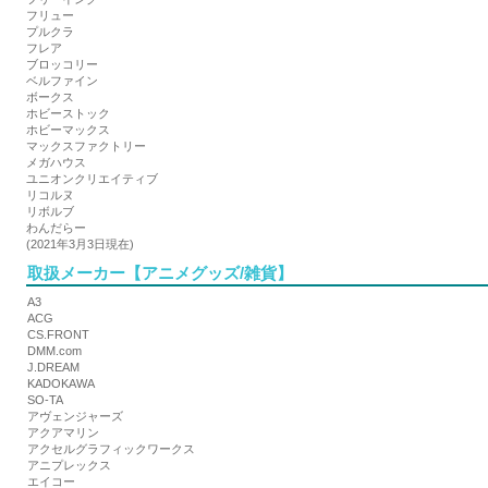
フリュー
プルクラ
フレア
ブロッコリー
ベルファイン
ボークス
ホビーストック
ホビーマックス
マックスファクトリー
メガハウス
ユニオンクリエイティブ
リコルヌ
リボルブ
わんだらー
(2021年3月3日現在)
取扱メーカー【アニメグッズ/雑貨】
A3
ACG
CS.FRONT
DMM.com
J.DREAM
KADOKAWA
SO-TA
アヴェンジャーズ
アクアマリン
アクセルグラフィックワークス
アニプレックス
エイコー