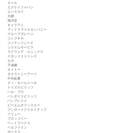
エール
エスケイジャパン
エンスカイ
大網
海洋堂
キャラアニ
グッドスマイルカンパニー
グルーブガレージ
コトブキヤ
コンテンツシード
システムサービス
スクウェア・エニックス
スタンドストーンズ
セガ
千値練
タイトー
タカラトミーアーツ
中外鉱業
ディ・モールトベネ
トイズスピリッツ
ハセ・プロ
バンダイスピリッツ
バンプレスト
ピーエムオフィスエー
ブシロードクリエイティブ
フリュー
ブロッコリー
ペットワークス
ベルファイン
ボークス